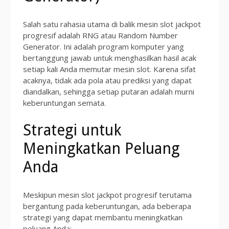
Salah satu rahasia utama di balik mesin slot jackpot
progresif adalah RNG atau Random Number
Generator. Ini adalah program komputer yang
bertanggung jawab untuk menghasilkan hasil acak
setiap kali Anda memutar mesin slot. Karena sifat
acaknya, tidak ada pola atau prediksi yang dapat
diandalkan, sehingga setiap putaran adalah murni
keberuntungan semata.
Strategi untuk
Meningkatkan Peluang
Anda
Meskipun mesin slot jackpot progresif terutama
bergantung pada keberuntungan, ada beberapa
strategi yang dapat membantu meningkatkan
peluang Anda: