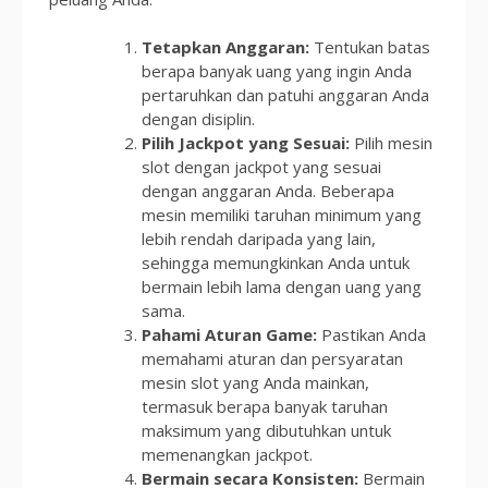
Tetapkan Anggaran:
Tentukan batas
berapa banyak uang yang ingin Anda
pertaruhkan dan patuhi anggaran Anda
dengan disiplin.
Pilih Jackpot yang Sesuai:
Pilih mesin
slot dengan jackpot yang sesuai
dengan anggaran Anda. Beberapa
mesin memiliki taruhan minimum yang
lebih rendah daripada yang lain,
sehingga memungkinkan Anda untuk
bermain lebih lama dengan uang yang
sama.
Pahami Aturan Game:
Pastikan Anda
memahami aturan dan persyaratan
mesin slot yang Anda mainkan,
termasuk berapa banyak taruhan
maksimum yang dibutuhkan untuk
memenangkan jackpot.
Bermain secara Konsisten:
Bermain