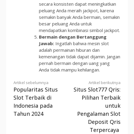
secara konsisten dapat meningkatkan
peluang Anda meraih jackpot, karena
semakin banyak Anda bermain, semakin
besar peluang Anda untuk
mendapatkan kombinasi simbol jackpot.
Bermain dengan Bertanggung
Jawab:
Ingatlah bahwa mesin slot
adalah permainan hiburan dan
kemenangan tidak dapat dijamin. Jangan
pernah bermain dengan uang yang
Anda tidak mampu kehilangan.
Lanjut
Artikel sebelumnya
Artikel berikutnya
Popularitas Situs
Situs Slot777 Qris:
Membaca
Slot Terbaik di
Pilihan Terbaik
Indonesia pada
untuk
Tahun 2024
Pengalaman Slot
Deposit Qris
Terpercaya