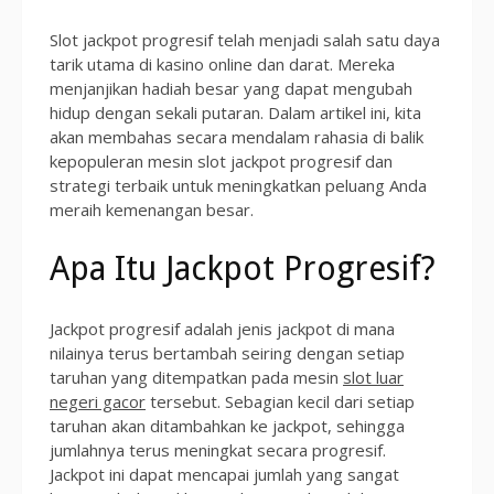
Slot jackpot progresif telah menjadi salah satu daya
tarik utama di kasino online dan darat. Mereka
menjanjikan hadiah besar yang dapat mengubah
hidup dengan sekali putaran. Dalam artikel ini, kita
akan membahas secara mendalam rahasia di balik
kepopuleran mesin slot jackpot progresif dan
strategi terbaik untuk meningkatkan peluang Anda
meraih kemenangan besar.
Apa Itu Jackpot Progresif?
Jackpot progresif adalah jenis jackpot di mana
nilainya terus bertambah seiring dengan setiap
taruhan yang ditempatkan pada mesin
slot luar
negeri gacor
tersebut. Sebagian kecil dari setiap
taruhan akan ditambahkan ke jackpot, sehingga
jumlahnya terus meningkat secara progresif.
Jackpot ini dapat mencapai jumlah yang sangat