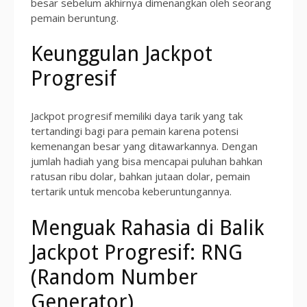
besar sebelum akhirnya dimenangkan oleh seorang
pemain beruntung.
Keunggulan Jackpot
Progresif
Jackpot progresif memiliki daya tarik yang tak
tertandingi bagi para pemain karena potensi
kemenangan besar yang ditawarkannya. Dengan
jumlah hadiah yang bisa mencapai puluhan bahkan
ratusan ribu dolar, bahkan jutaan dolar, pemain
tertarik untuk mencoba keberuntungannya.
Menguak Rahasia di Balik
Jackpot Progresif: RNG
(Random Number
Generator)