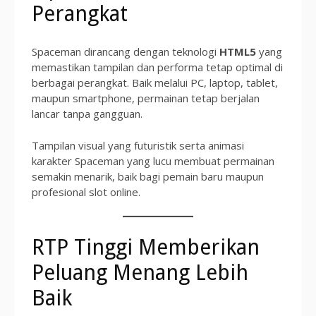
Perangkat
Spaceman dirancang dengan teknologi
HTML5
yang
memastikan tampilan dan performa tetap optimal di
berbagai perangkat. Baik melalui PC, laptop, tablet,
maupun smartphone, permainan tetap berjalan
lancar tanpa gangguan.
Tampilan visual yang futuristik serta animasi
karakter Spaceman yang lucu membuat permainan
semakin menarik, baik bagi pemain baru maupun
profesional slot online.
RTP Tinggi Memberikan
Peluang Menang Lebih
Baik