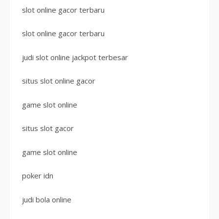
slot online gacor terbaru
slot online gacor terbaru
judi slot online jackpot terbesar
situs slot online gacor
game slot online
situs slot gacor
game slot online
poker idn
judi bola online