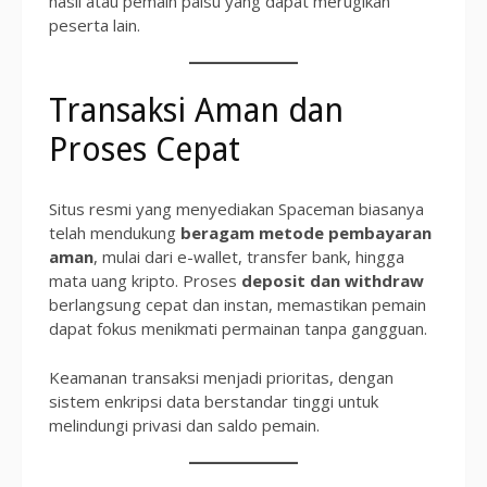
hasil atau pemain palsu yang dapat merugikan
peserta lain.
Transaksi Aman dan
Proses Cepat
Situs resmi yang menyediakan Spaceman biasanya
telah mendukung
beragam metode pembayaran
aman
, mulai dari e-wallet, transfer bank, hingga
mata uang kripto. Proses
deposit dan withdraw
berlangsung cepat dan instan, memastikan pemain
dapat fokus menikmati permainan tanpa gangguan.
Keamanan transaksi menjadi prioritas, dengan
sistem enkripsi data berstandar tinggi untuk
melindungi privasi dan saldo pemain.