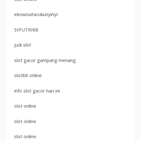
ekowisatacukunyinyi
SIPUTRI88
judi slot
slot gacor gampang menang
slot88 online
info slot gacor hari ini
slot online
slot online
slot online