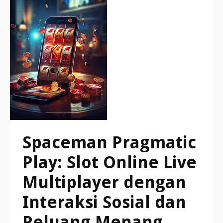
Spaceman Pragmatic
Play: Slot Online Live
Multiplayer dengan
Interaksi Sosial dan
Peluang Menang