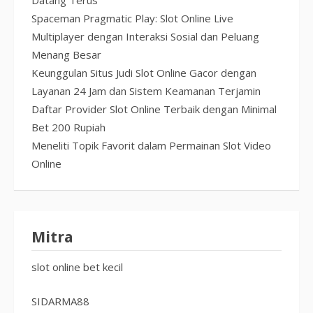
Datang Terus
Spaceman Pragmatic Play: Slot Online Live
Multiplayer dengan Interaksi Sosial dan Peluang
Menang Besar
Keunggulan Situs Judi Slot Online Gacor dengan
Layanan 24 Jam dan Sistem Keamanan Terjamin
Daftar Provider Slot Online Terbaik dengan Minimal
Bet 200 Rupiah
Meneliti Topik Favorit dalam Permainan Slot Video
Online
Mitra
slot online bet kecil
SIDARMA88