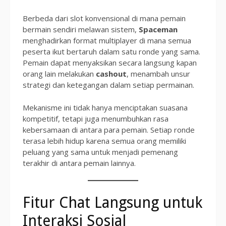
Berbeda dari slot konvensional di mana pemain
bermain sendiri melawan sistem,
Spaceman
menghadirkan format multiplayer di mana semua
peserta ikut bertaruh dalam satu ronde yang sama.
Pemain dapat menyaksikan secara langsung kapan
orang lain melakukan
cashout
, menambah unsur
strategi dan ketegangan dalam setiap permainan.
Mekanisme ini tidak hanya menciptakan suasana
kompetitif, tetapi juga menumbuhkan rasa
kebersamaan di antara para pemain. Setiap ronde
terasa lebih hidup karena semua orang memiliki
peluang yang sama untuk menjadi pemenang
terakhir di antara pemain lainnya.
Fitur Chat Langsung untuk
Interaksi Sosial